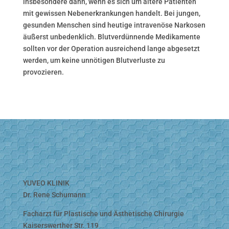
insbesondere dann, wenn es sich um ältere Patienten
mit gewissen Nebenerkrankungen handelt. Bei jungen,
gesunden Menschen sind heutige intravenöse Narkosen
äußerst unbedenklich. Blutverdünnende Medikamente
sollten vor der Operation ausreichend lange abgesetzt
werden, um keine unnötigen Blutverluste zu
provozieren.
YUVEO KLINIK
Dr. Rene Schumann
Facharzt für Plastische und Ästhetische Chirurgie
Kaiserswerther Str. 119